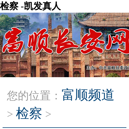
检察 -凯发真人
富顺频道
您的位置：
检察
>
>