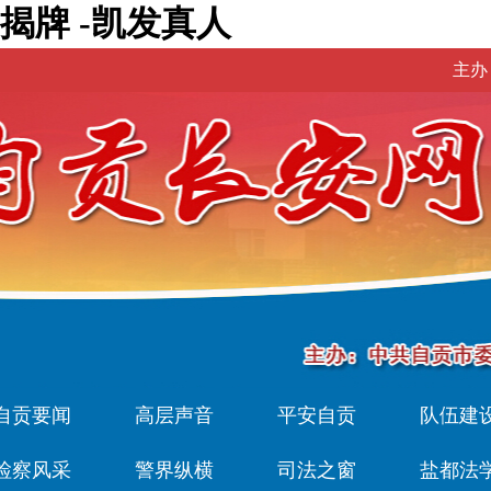
揭牌 -凯发真人
主办
自贡要闻
高层声音
平安自贡
队伍建
检察风采
警界纵横
司法之窗
盐都法