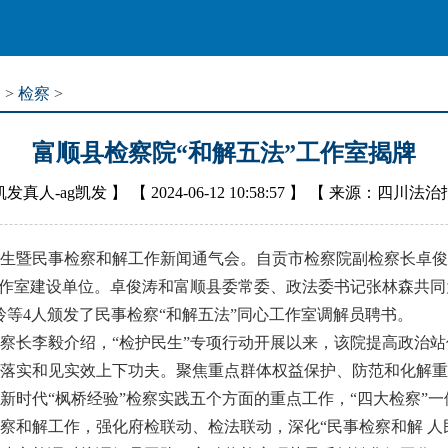
道
>
检察
>
富顺县检察院“和解五法”工作室揭牌
凯发真人-ag凯发
】 【
2024-06-12 10:58:57
】 【
来源：四川法治
暨民事检察和解工作新闻通气会。自贡市检察院副检察长卓俊
工作室建设单位。卓俊涛和富顺县委常委、政法委书记张林森共同
玲等4人颁发了民事检察“和解五法”同心工作室调解员聘书。
李毅介绍，“检护民生”专项行动开展以来，该院提高政治站位
落实和见实效上下功夫。聚焦重点群体权益保护、防范和化解重
新时代“枫桥经验”检察实践五个方面的重点工作，“四大检察”
察和解工作，强化府检联动、检法联动，深化“民事检察和解 人