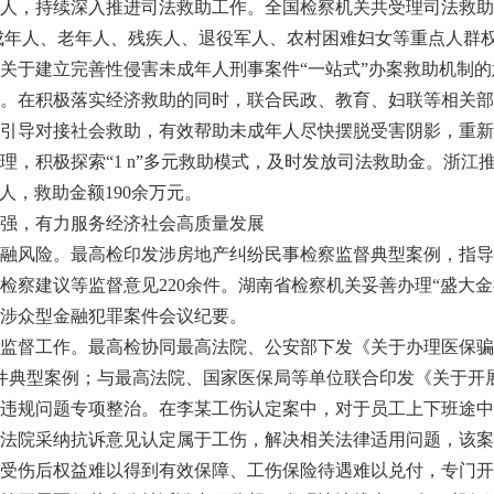
持续深入推进司法救助工作。全国检察机关共受理司法救助2.1
未成年人、老年人、残疾人、退役军人、农村困难妇女等重点人群
关于建立完善性侵害未成年人刑事案件“一站式”办案救助机制
。在积极落实经济救助的同时，联合民政、教育、妇联等相关部
引导对接社会救助，有效帮助未成年人尽快摆脱受害阴影，重新
理，积极探索“1 n”多元救助模式，及时发放司法救助金。浙江
人，救助金额190余万元。
强，有力服务经济社会高质量发展
风险。最高检印发涉房地产纠纷民事检察监督典型案例，指导
审检察建议等监督意见220余件。湖南省检察机关妥善办理“盛大
涉众型金融犯罪案件会议纪要。
督工作。最高检协同最高法院、公安部下发《关于办理医保骗
件典型案例；与最高法院、国家医保局等单位联合印发《关于开
违规问题专项整治。在李某工伤认定案中，对于员工上下班途中
法院采纳抗诉意见认定属于工伤，解决相关法律适用问题，该案
受伤后权益难以得到有效保障、工伤保险待遇难以兑付，专门开