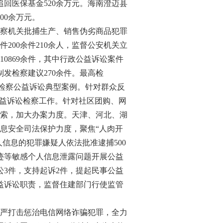
回医保基金520余万元。海南澄迈县
00余万元。
察机关批捕生产、销售伪劣商品犯罪
件200余件210余人，监督公安机关立
10869余件，其中行政公益诉讼案件
制发检察建议270余件。最高检
护检察公益诉讼典型案例。针对群众反
公益诉讼检察工作。针对社区团购、网
索，加大办案力度。天津、河北、湖
息安全司法保护力度，聚焦“人肉开
信息的犯罪嫌疑人依法批准逮捕500
轨迹等敏感个人信息泄露问题开展公益
讼3件，支持起诉2件，提起民事公益
益诉讼职责，监督住建部门行使监管
严打击惩治电信网络诈骗犯罪，全力