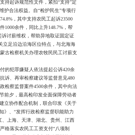
持起诉规范性文件，紧扣“支持”定
维护合法权益。自“检护民生”专项行
.8%，其中支持农民工起诉23500
00余件，同比上升148.7%，帮
工起诉讨薪维权，帮助异地取证固定证
机关立足沿边沿海区位特点，与北海海
内蒙古检察机关办理农牧民民工讨薪支
的犯罪嫌疑人依法提起公诉420余
出抗诉、再审检察建议等监督意见480
检察监督案件4500余件，其中向法
动节前夕，最高检印发全面保障劳动者
会建立协作配合机制，联合印发《关于
知》、“发挥行政检察监督职能助力
江、上海、天津、湖北、贵州、江西
严格落实农民工工资支付“八项制