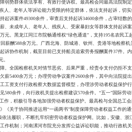
弱势群体依法享有、有效行使诉权。最高检会同最高法院制定支
残疾人、老年人等诉讼能力受限的特定群体，依法支持起诉，切实
诉案件49300余件，审查后支持起诉34600余件，占审结数的74
、未成年人、老年人、残疾人、受家暴妇女等群体支持起诉案件10
余万元。黑龙江同江市院畅通维权“绿色通道”，支持195名农民
助讨回薪酬588余万元。广西北海、防城港、钦州、贵港等地检察
起诉协作机制，截至目前已支持船员追索劳务报酬案件37件。
万元。
。全国检察机关对情节恶劣、后果严重，经责令支付仍拒不支付
欠薪5400余万元；办理劳动争议案件2600余件，其中向法院提
工工资支付行政检察大数据监督模型，办理涉劳动者权益保护行政
580余件，向行政机关提出检察建议570余件。“五一”国际劳
”工作，积极引导各地加强劳动者权益保护。最高检与全国总工
》《关于协同推进运用“一函两书”制度保障劳动者权益工作的通
极依法履职，不断扎牢织密劳动者权益保护网。比如，安徽、浙
工作机制；河南漯河市院充分发挥公益诉讼职能，推动行政机关