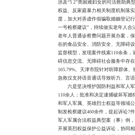
涉及“5 2”类困难妇女的司法救
权益、反家庭暴力相关制度机制落实
度，加大对弄虚作假骗取婚姻登记行
一号检察建议”，持续做实老年人合
老年人普通诊察费问题开展办案，保
在的食品安全、消防安全、无障碍设
监督模型，发现案件线索110余条
碍信息交流、无障碍社会服务中存在
165.79%。天津市院针对听障群
急救仅支持语音通话导致听力、言语
六是坚决维护国防利益和军人军属、
110余人；批准和决定逮捕破坏军婚
和军人军属、英雄烈士权益等领域公益
制发检察建议460余件，提起诉讼7
军人军属合法权益典型案（事）例，
开展英烈权益保护公益诉讼，协同相关