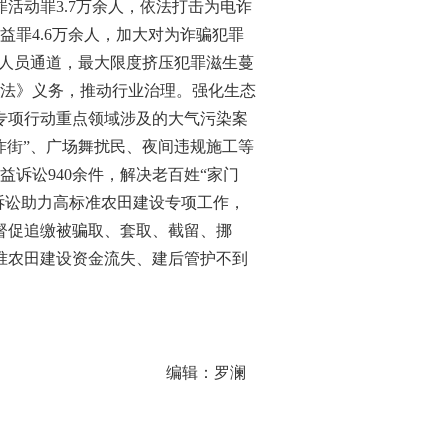
罪活动罪3.7万余人，依法打击为电诈
罪4.6万余人，加大对为诈骗犯罪
诈人员通道，最大限度挤压犯罪滋生蔓
法》义务，推动行业治理。强化生态
理专项行动重点领域涉及的大气污染案
“炸街”、广场舞扰民、夜间违规施工等
诉讼940余件，解决老百姓“家门
诉讼助力高标准农田建设专项工作，
，督促追缴被骗取、套取、截留、挪
标准农田建设资金流失、建后管护不到
编辑：罗澜