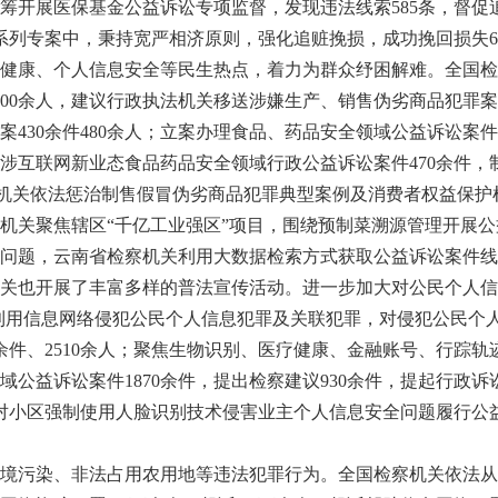
筹开展医保基金公益诉讼专项监督，发现违法线索585条，督促追
骗系列专案中，秉持宽严相济原则，强化追赃挽损，成功挽回损失6
康、个人信息安全等民生热点，着力为群众纾困解难。全国检
0余件8100余人，建议行政执法机关移送涉嫌生产、销售伪劣商品犯罪案
撤案430余件480余人；立案办理食品、药品安全领域公益诉讼案件
，其中涉互联网新业态食品药品安全领域行政公益诉讼案件470余件，
布检察机关依法惩治制售假冒伪劣商品犯罪典型案例及消费者权益保
机关聚焦辖区“千亿工业强区”项目，围绕预制菜溯源管理开展
问题，云南省检察机关利用大数据检索方式获取公益诉讼案件线
关也开展了丰富多样的普法宣传活动。进一步加大对公民个人信
域利用信息网络侵犯公民个人信息犯罪及关联犯罪，对侵犯公民个人
00余件、2510余人；聚焦生物识别、医疗健康、金融账号、行踪
公益诉讼案件1870余件，提出检察建议930余件，提起行政诉
针对小区强制使用人脸识别技术侵害业主个人信息安全问题履行公
污染、非法占用农用地等违法犯罪行为。全国检察机关依法从