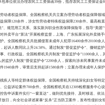
承包单位依法办理农民工工资保函39份，抵存农民工工资保证金8
动者权益保障。全国检察机关共立案办理劳动者权益保障领域公
益保障120余件，涉女性劳动者特殊权益保障230余件。最高检
法”、规范用工关系、落实新兴职业伤害保障保险等，指导“美团”
对外卖平台“算法”开展检察监督，上海、广东拓展深化外卖骑
国检察机关共批捕侵害未成年人犯罪16400余件20100余人，
0余人，起诉人数同比上升24.58%。通过制发“督促监护令”、撤
、行政权益。全国检察机关共制发“督促监护令”11000余人，
人的监护人制发“督促监护令”2200余人，探索向涉未民事案件未成
1940余件，审查后支持起诉1580余件；立案办理未成年人保护
疾人等特定群体权益保障。全国检察机关持续深化妇女等特定
件、公益诉讼案件700余件。全国检察机关在12309检察服务中
控告申诉案件实行“一窗直达”，做到优先接待、及时移送、依法
开放日，向全社会讲述家暴“反杀”正当防卫案件，发布性侵妇女