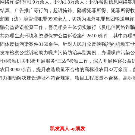
络诈骗犯罪1.9万余人、起诉1.8万余人；起诉帮助信息网络犯
结算、广告推广等行为；起诉掩饰、隐瞒犯罪所得、犯罪所得收益
妨害国（边）境管理犯罪9900余人，切断为境外犯罪集团输送电
骗公益诉讼检察工作，督促相关主体切实履行《反电信网络诈骗
共办理生态环境和资源保护公益诉讼案件26100余件，其中办
余件，固体废物污染案件3160余件。针对人民群众反映强烈的机动车
发布检察公益诉讼助力噪声污染防治典型案例，办理噪声污染公益
全国检察机关积极开展服务“三农”检察工作，深入开展检察公益
农田30900余亩，提升改造质量不合格的高标准农田32万余亩
元，有力推动解决建设选址不符合规定、项目工程质量不合格、高
凯发真人-ag凯发