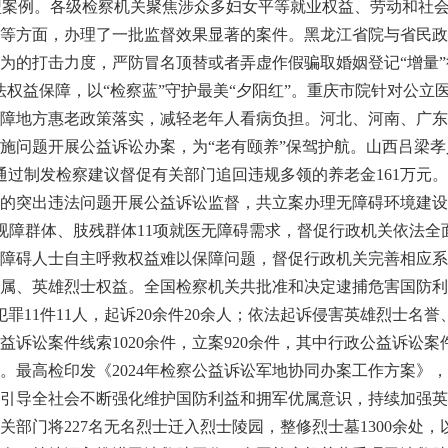
助典型案例。各级检察机关聚焦涉众多妇女平等就业权益、劳动和社
等方面，办理了一批监督效果显著的案件。黑龙江省院与省民政
为的打击力度，严防冒名顶替或者弄虚作假骗取婚姻登记“增量”
法权益保障，以“检察蓝”守护最美“夕阳红”。重庆市院针对公立
障地方惠老政策落实，减轻老年人看病负担。河北、河南、广东
施问题开展公益诉讼办案，为“老有颐养”保驾护航。山西吕梁
，通过制发检察建议督促有关部门追回违规多领的养老金161万元
的突出违法问题开展公益诉讼监督，共立案办理无障碍环境建设公
体、视障群体、肢残群体11项就医无障碍需求，督促行政机关依法全
障碍人士自主呼救权益难以保障问题，督促行政机关完善相应系
英雄烈士权益。全国检察机关共批准和决定逮捕危害国防利益犯
犯罪11件11人，起诉20余件20余人；依法起诉侵害英雄烈士名
诉讼案件线索1020余件，立案920余件，其中行政公益诉讼案件
件。最高检印发《2024年检察公益诉讼军地协同办案工作方案
引导全社会不断强化维护国防利益和拥军优属意识，持续加强英
部门将227名无名烈士迁入烈士陵园，整修烈士墓1300余处，以