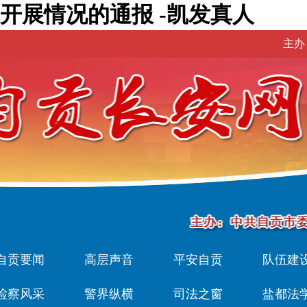
开展情况的通报 -凯发真人
主办
自贡要闻
高层声音
平安自贡
队伍建
检察风采
警界纵横
司法之窗
盐都法