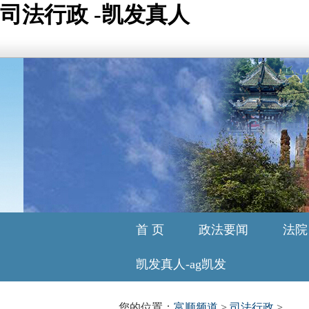
司法行政 -凯发真人
首 页
政法要闻
法院
凯发真人-ag凯发
您的位置：
富顺频道
>
司法行政
>