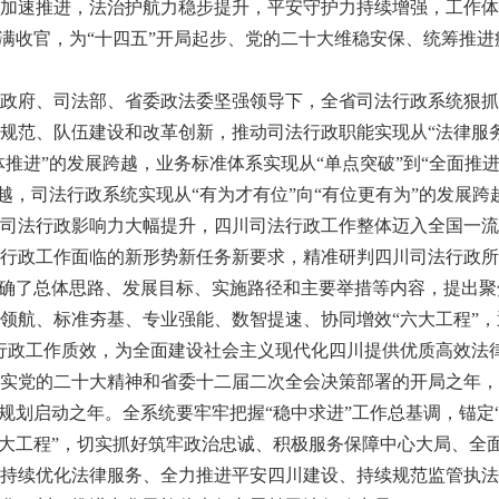
加速推进，法治护航力稳步提升，平安守护力持续增强，工作体
圆满收官，为“十四五”开局起步、党的二十大维稳安保、统筹推
府、司法部、省委政法委坚强领导下，全省司法行政系统狠抓
规范、队伍建设和改革创新，推动司法行政职能实现从“法律服务
体推进”的发展跨越，业务标准体系实现从“单点突破”到“全面推
跨越，司法行政系统实现从“有为才有位”向“有位更有为”的发展
司法行政影响力大幅提升，四川司法行政工作整体迈入全国一流
政工作面临的新形势新任务新要求，精准研判四川司法行政所
明确了总体思路、发展目标、实施路径和主要举措等内容，提出
领航、标准夯基、专业强能、数智提速、协同增效“六大工程”，
行政工作质效，为全面建设社会主义现代化四川提供优质高效法
实党的二十大精神和省委十二届二次全会决策部署的开局之年，
规划启动之年。全系统要牢牢把握“稳中求进”工作总基调，锚定
六大工程”，切实抓好筑牢政治忠诚、积极服务保障中心大局、全
持续优化法律服务、全力推进平安四川建设、持续规范监管执法