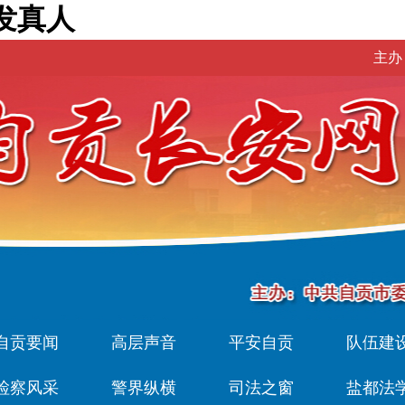
发真人
主办
自贡要闻
高层声音
平安自贡
队伍建
检察风采
警界纵横
司法之窗
盐都法