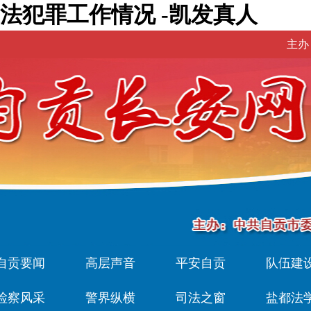
法犯罪工作情况 -凯发真人
主办
自贡要闻
高层声音
平安自贡
队伍建
检察风采
警界纵横
司法之窗
盐都法