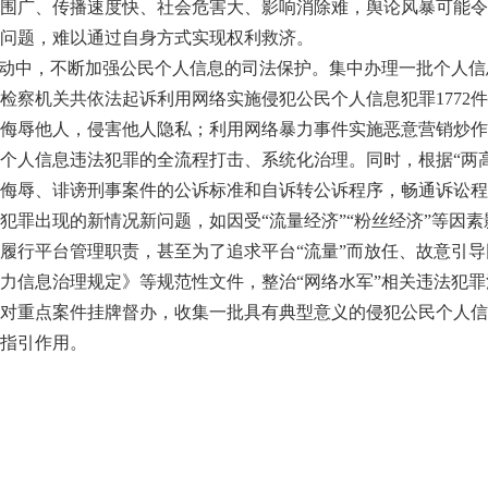
围广、传播速度快、社会危害大、影响消除难，舆论风暴可能令
问题，难以通过自身方式实现权利救济。
动中，不断加强公民个人信息的司法保护。集中办理一批个人信
全国检察机关共依法起诉利用网络实施侵犯公民个人信息犯罪1772件
侮辱他人，侵害他人隐私；利用网络暴力事件实施恶意营销炒作
个人信息违法犯罪的全流程打击、系统化治理。同时，根据“两
侮辱、诽谤刑事案件的公诉标准和自诉转公诉程序，畅通诉讼程
出现的新情况新问题，如因受“流量经济”“粉丝经济”等因素影
履行平台管理职责，甚至为了追求平台“流量”而放任、故意引
力信息治理规定》等规范性文件，整治“网络水军”相关违法犯
对重点案件挂牌督办，收集一批具有典型意义的侵犯公民个人信
指引作用。