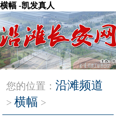
横幅 -凯发真人
沿滩频道
您的位置：
横幅
>
>