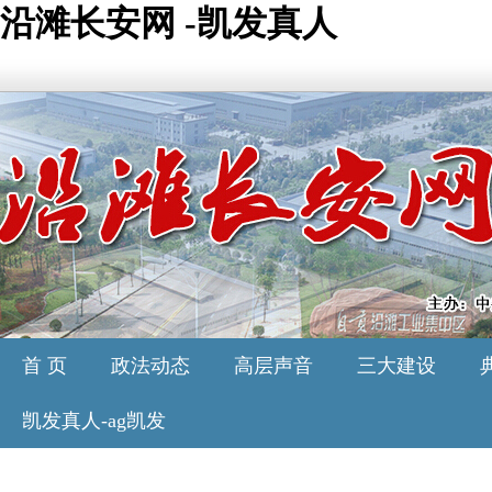
沿滩长安网 -凯发真人
首 页
政法动态
高层声音
三大建设
凯发真人-ag凯发