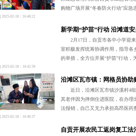
购物广场开展“冬春防火行动”应急
|
2025-02-18：16:48:22
新学期“护苗”行动 沿滩道
2月17日，自贡市各中小学迎
室积极发挥统筹协调作用，指导各
的举措，全方位开展“护苗”行动，
|
2025-02-18：16:42:59
沿滩区瓦市镇：网格员协助
近日，沿滩区瓦市镇沙溪村4
其老伴因为摔倒住进医院，在办理出
法报销，自己又无力承担高昂医药
|
2025-02-18：16:40:37
自贡开展农民工返岗复工法