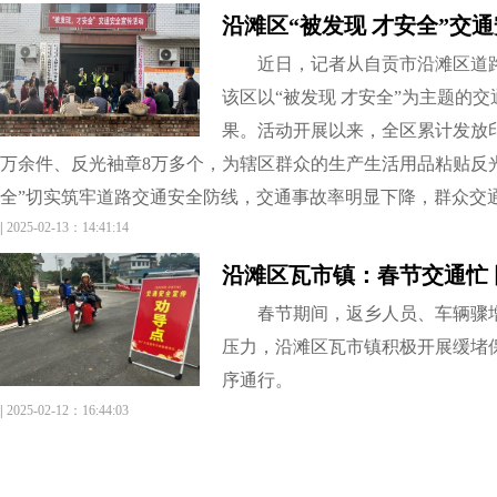
沿滩区“被发现 才安全”交
近日，记者从自贡市沿滩区道
该区以“被发现 才安全”为主题的
果。活动开展以来，全区累计发放印
万余件、反光袖章8万多个，为辖区群众的生产生活用品粘贴反光
全”切实筑牢道路交通安全防线，交通事故率明显下降，群众交
|
2025-02-13：14:41:14
沿滩区瓦市镇：春节交通忙
春节期间，返乡人员、车辆骤
压力，沿滩区瓦市镇积极开展缓堵
序通行。
|
2025-02-12：16:44:03