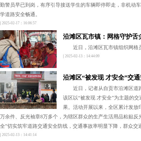
勤警员早已到岗，有序引导接送学生的车辆即停即走，非机动车
学道路安全畅通。
|
2025-02-17：16:06:57
近日，沿滩区瓦市镇组织网格
|
2025-02-13：14:44:09
沿滩区“被发现 才安全”交
近日，记者从自贡市沿滩区道
该区以“被发现 才安全”为主题的
果。活动开展以来，全区累计发放印
万余件、反光袖章8万多个，为辖区群众的生产生活用品粘贴反光
全”切实筑牢道路交通安全防线，交通事故率明显下降，群众交
|
2025-02-13：14:41:14