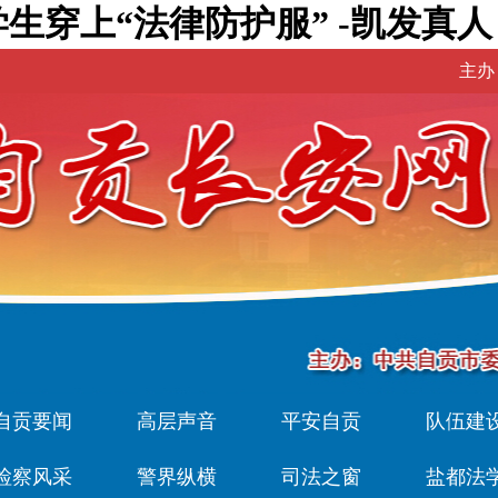
生穿上“法律防护服” -凯发真人
主办
自贡要闻
高层声音
平安自贡
队伍建
检察风采
警界纵横
司法之窗
盐都法