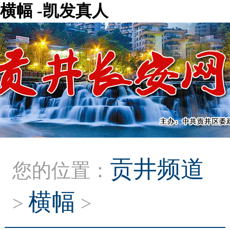
横幅 -凯发真人
贡井频道
您的位置：
横幅
>
>