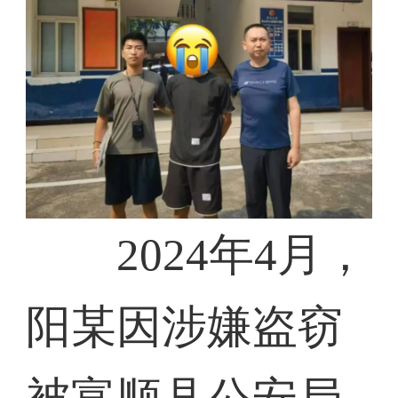
2024年4月，
阳某因涉嫌盗窃