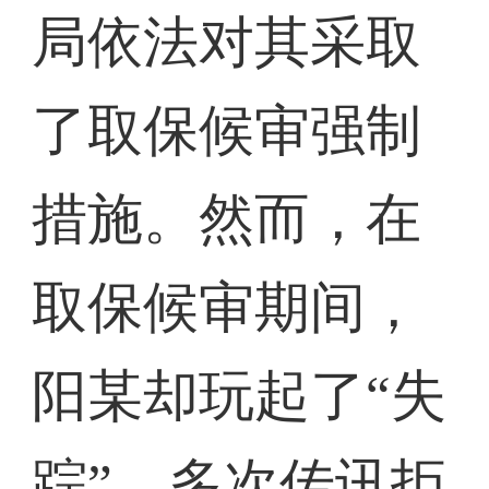
局依法对其采取
了取保候审强制
措施。然而，在
取保候审期间，
阳某却玩起了“失
踪”，多次传讯拒