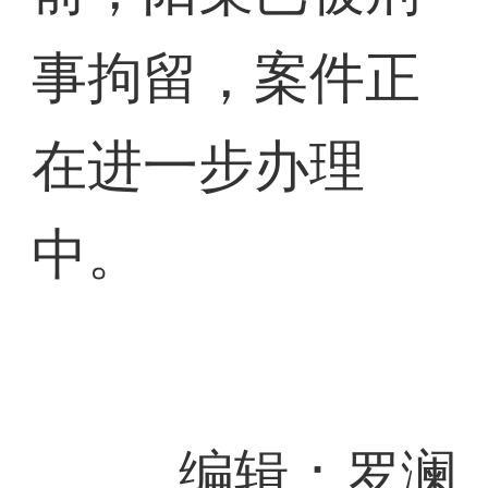
事拘留，案件正
在进一步办理
中。
编辑：罗澜