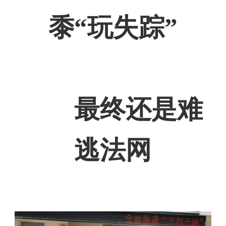
黍“玩失踪”
最终还是难
逃法网