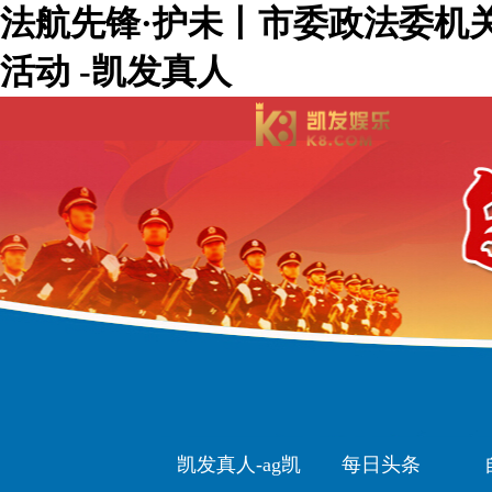
法航先锋·护未丨市委政法委机
活动 -凯发真人
凯发真人-ag凯
每日头条