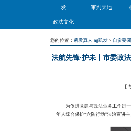
发
审判天地
政法文化
您的位置：
凯发真人-ag凯发
>
自贡要
法航先锋·护未丨市委政
【
为促进党建与政法业务工作进一步融
年人综合保护“六防行动”法治宣讲