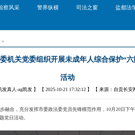
检察风采
警界纵横
司法之窗
盐都法
闻
>
法委机关党委组织开展未成年人综合保护“六
活动
凯发真人-ag凯发
】 【
2025-10-21 17:32:12
】 【
来源：自贡长安
合，充分发挥市委政法委党员先锋模范作用，10月20日下午
主题党日活动。