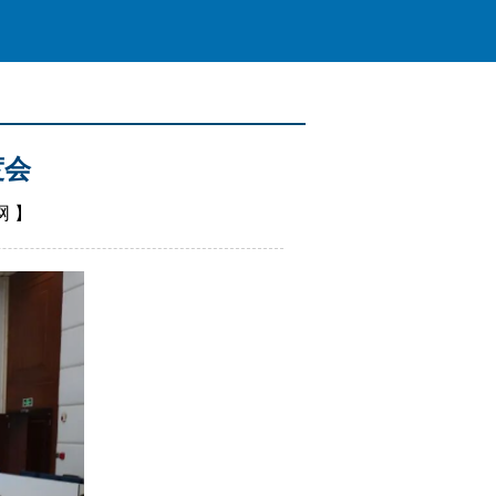
度会
网
】