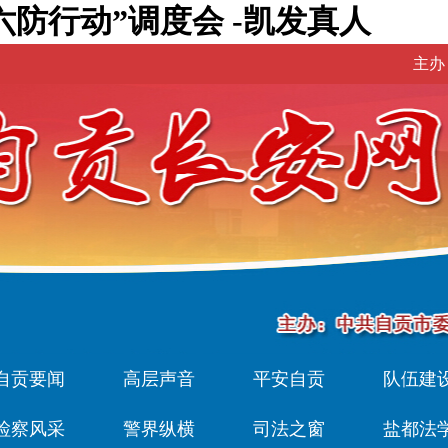
防行动”调度会 -凯发真人
主办
自贡要闻
高层声音
平安自贡
队伍建
检察风采
警界纵横
司法之窗
盐都法