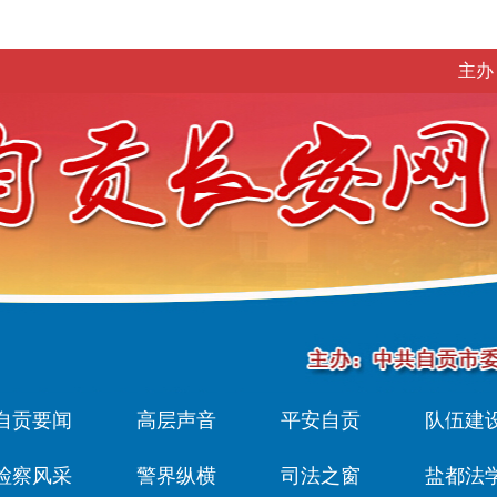
主办
自贡要闻
高层声音
平安自贡
队伍建
检察风采
警界纵横
司法之窗
盐都法