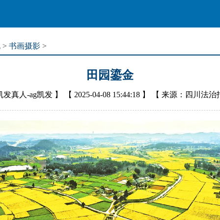
化
>
书画摄影
>
田园鎏金
凯发真人-ag凯发
】 【
2025-04-08 15:44:18
】 【
来源：四川法治