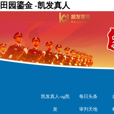
田园鎏金 -凯发真人
凯发真人-ag凯
每日头条
发
审判天地