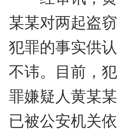
某某对两起盗窃
犯罪的事实供认
不讳。目前，犯
罪嫌疑人黄某某
已被公安机关依