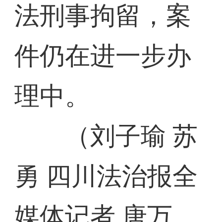
法刑事拘留，案
件仍在进一步办
理中。
（刘子瑜 苏
勇 四川法治报全
媒体记者 唐万