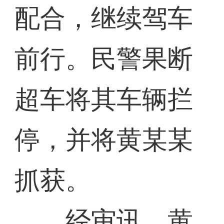
配合，继续驾车
前行。民警果断
超车将其车辆拦
停，并将黄某某
抓获。
经审讯，黄