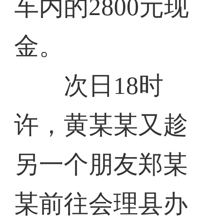
车内的2800元现
金。
次日18时
许，黄某某又趁
另一个朋友郑某
某前往会理县办