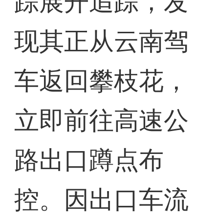
踪展开追踪，发
现其正从云南驾
车返回攀枝花，
立即前往高速公
路出口蹲点布
控。因出口车流