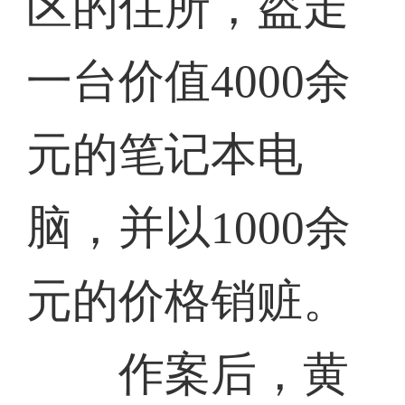
区的住所，盗走
一台价值4000余
元的笔记本电
脑，并以1000余
元的价格销赃。
作案后，黄