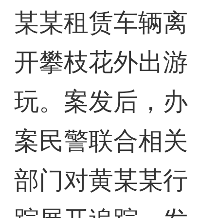
某某租赁车辆离
开攀枝花外出游
玩。案发后，办
案民警联合相关
部门对黄某某行