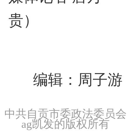
贵）
编辑：周子游
中共自贡市委政法委员会
ag凯发的版权所有