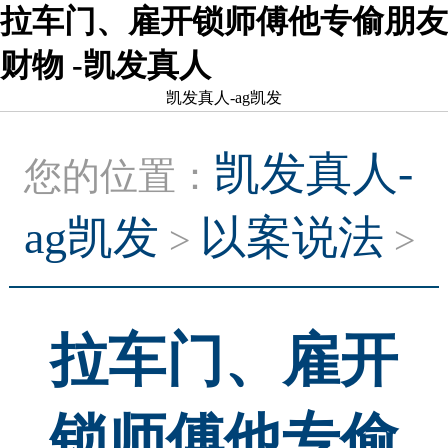
拉车门、雇开锁师傅他专偷朋友
财物 -凯发真人
凯发真人-ag凯发
凯发真人-
您的位置：
ag凯发
以案说法
>
>
拉车门、雇开
锁师傅他专偷