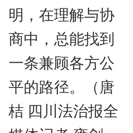
明，在理解与协
商中，总能找到
一条兼顾各方公
平的路径。（唐
桔 四川法治报全