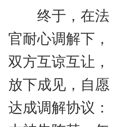
终于，在法
官耐心调解下，
双方互谅互让，
放下成见，自愿
达成调解协议：