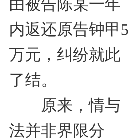
由被告陈某一年
内返还原告钟甲5
万元，纠纷就此
了结。
原来，情与
法并非界限分