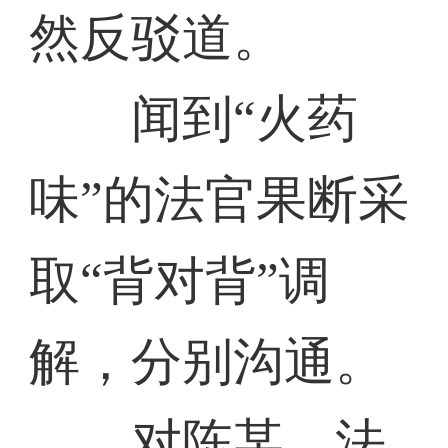
然反驳道。
闻到“火药
味”的法官果断采
取“背对背”调
解，分别沟通。
对陈某，法