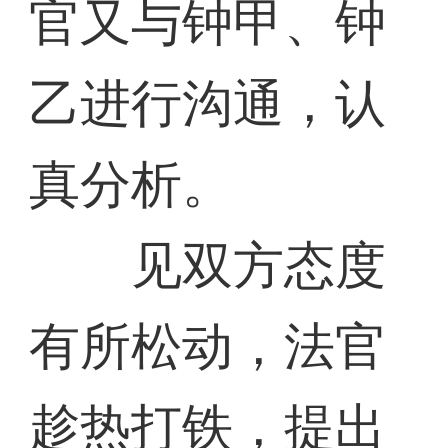
官又与钟甲、钟
乙进行沟通，认
真分析。
见双方态度
有所松动，法官
趁热打铁，提出