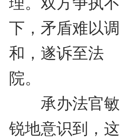
理。双方争执不
下，矛盾难以调
和，遂诉至法
院。
承办法官敏
锐地意识到，这