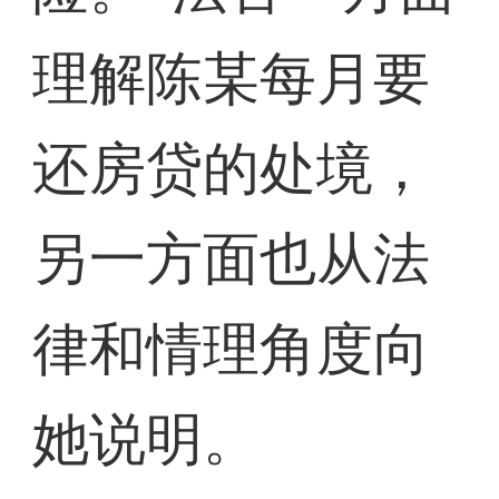
理解陈某每月要
还房贷的处境，
另一方面也从法
律和情理角度向
她说明。