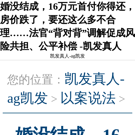
婚没结成，16万元首付你得还，
房价跌了，要还这么多不合
理……法官“背对背”调解促成风
险共担、公平补偿 -凯发真人
凯发真人-ag凯发
凯发真人-
您的位置：
ag凯发
以案说法
>
>