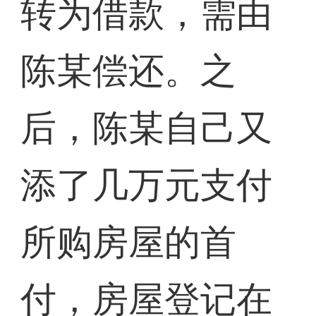
转为借款，需由
陈某偿还。之
后，陈某自己又
添了几万元支付
所购房屋的首
付，房屋登记在