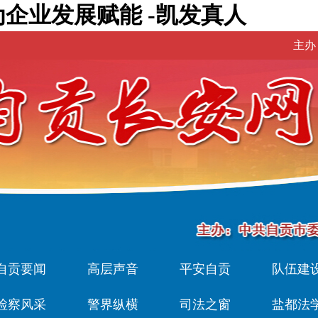
为企业发展赋能 -凯发真人
主办
自贡要闻
高层声音
平安自贡
队伍建
检察风采
警界纵横
司法之窗
盐都法