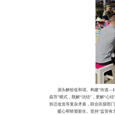
源头解纷促和谐。构建“街道—社区
疏导”模式，既解“法结”，更解“心
拆迁改造等复杂矛盾，联合区级部门
暖心帮矫塑新生。坚持“监管有力度