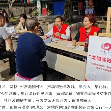
—网格”三级调解网络，推动纠纷早发现、早介入、早化解。组
结”今年以来，累计调解邻里纠纷、婚姻家庭、物业矛盾等各类案件7
、社区及调解力量，有效防范矛盾升级，赢得居民认可。
、帮扶有温度”的理念，对辖区内16名在册矫正对象实行“一