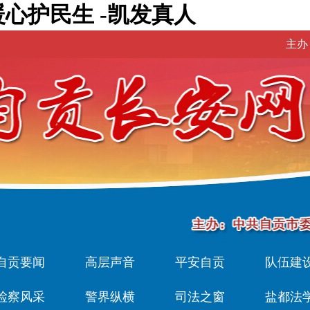
心护民生 -凯发真人
主办
自贡要闻
高层声音
平安自贡
队伍建
检察风采
警界纵横
司法之窗
盐都法