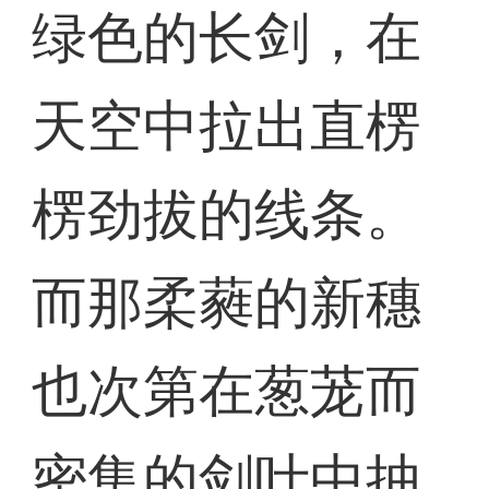
绿色的长剑，在
天空中拉出直楞
楞劲拔的线条。
而那柔蕤的新穗
也次第在葱茏而
密集的剑叶中抽