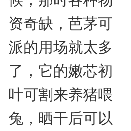
资奇缺，芭茅可
派的用场就太多
了，它的嫩芯初
叶可割来养猪喂
兔，晒干后可以