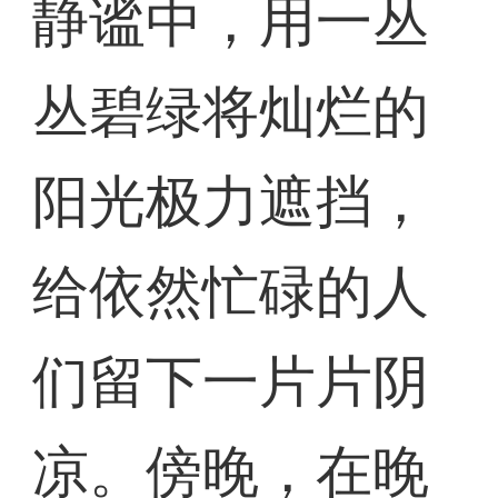
静谧中，用一丛
丛碧绿将灿烂的
阳光极力遮挡，
给依然忙碌的人
们留下一片片阴
凉。傍晚，在晚