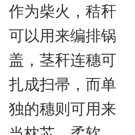
作为柴火，秸秆
可以用来编排锅
盖，茎秆连穗可
扎成扫帚，而单
独的穗则可用来
当枕芯，柔软、