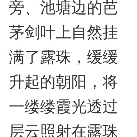
旁、池塘边的芭
茅剑叶上自然挂
满了露珠，缓缓
升起的朝阳，将
一缕缕霞光透过
层云照射在露珠