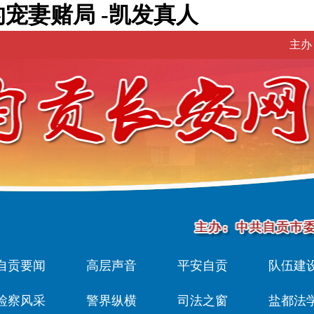
宠妻赌局 -凯发真人
主办
自贡要闻
高层声音
平安自贡
队伍建
检察风采
警界纵横
司法之窗
盐都法