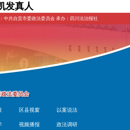
凯发真人
：中共自贡市委政法委员会 承办：四川法治报社
设
区县视窗
以案说法
学
视频播报
政法调研