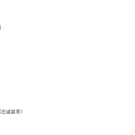
局
忠诚篇章》