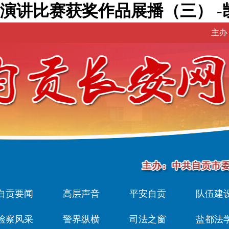
演讲比赛获奖作品展播（三） -
主办
自贡要闻
高层声音
平安自贡
队伍建
检察风采
警界纵横
司法之窗
盐都法