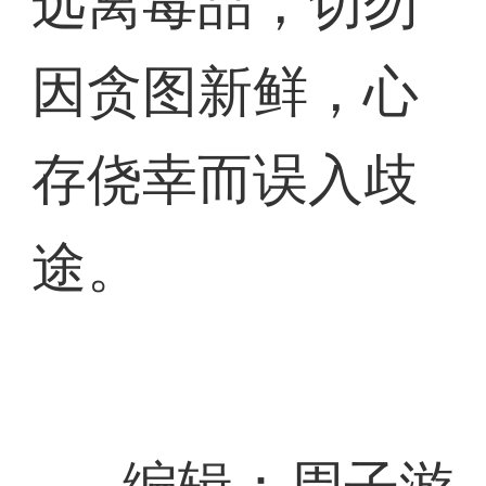
远离毒品，切勿
因贪图新鲜，心
存侥幸而误入歧
途。