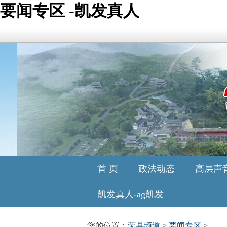
要闻专区 -凯发真人
首 页
政法动态
高层声
凯发真人-ag凯发
您的位置：
荣县频道
>
要闻专区
>