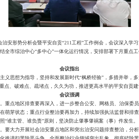
治安形势分析会暨平安自贡“211工程”工作例会，会议深入学
结全市综治中心“多中心”一体化运行情况，安排部署下月重点
会议指出
思想为指导，坚持和发展新时代“枫桥经验”，多措并举，多元
抓重点、破难点、疏堵点，久久为功，推进更高水平的平安自贡建
会议强调
重点地区排查要再深入，进一步整合公安、网格员、治保委员
在萌芽状态；重点行业整治要再加力，持续加强执法监督和排查
照“谁主管、谁负责”原则，坚决防止肇事肇祸案（事）件发生。
要大力开展社会治安重点地区和突出治安问题排查整治，分析
化推进扫黑除恶斗争，全面整治行业领域突出乱象，彻底铲除黑