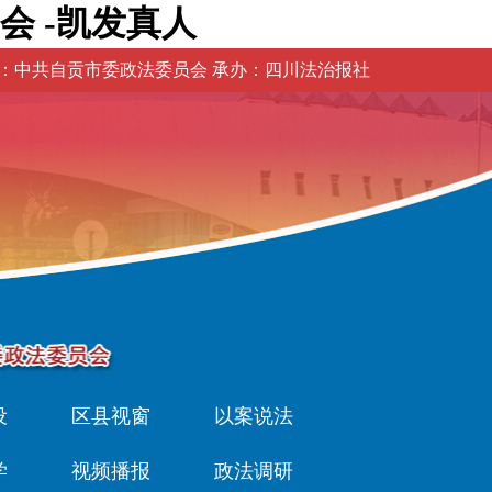
会 -凯发真人
：中共自贡市委政法委员会 承办：四川法治报社
设
区县视窗
以案说法
学
视频播报
政法调研