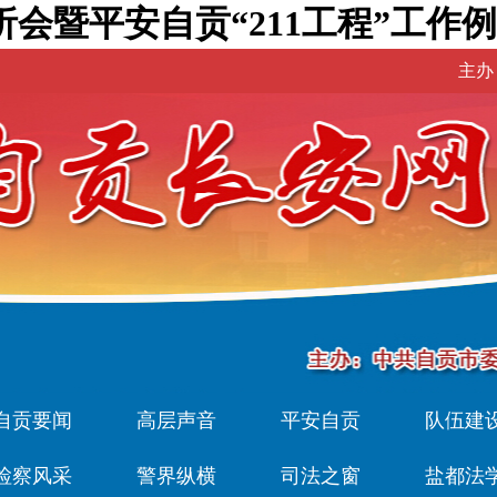
会暨平安自贡“211工程”工作例
主办
自贡要闻
高层声音
平安自贡
队伍建
检察风采
警界纵横
司法之窗
盐都法