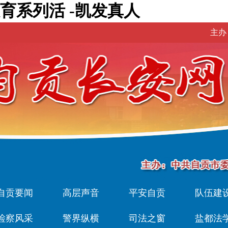
育系列活 -凯发真人
主办
自贡要闻
高层声音
平安自贡
队伍建
检察风采
警界纵横
司法之窗
盐都法