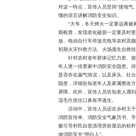
对这一特点，宣传人员坚持“接地气
懂的语言讲解消防安全知识。
“大爷，冬天烤火一定要远离被褥
期检查，发现老化破损一定要及时更
放、电动自行车停放充电等农村高频
初期火灾扑救方法、火场逃生自救技
针对农村老年群体记忆力差、接受
年人逐一排查家中消防安全隐患。排
是否存在漏气情况，以及床头、灶台
隐患，详细告知老年人及家属整改方
屏障。此外，宣传人员告知老人遇到
湿毛巾捂住口鼻有序逃生。
活动中，宣传人员还在乡村主干道
消防宣传单、消防安全气象历书、手
极引导村民自觉清理房前屋后的秸秆
做消防安全“明白人”。