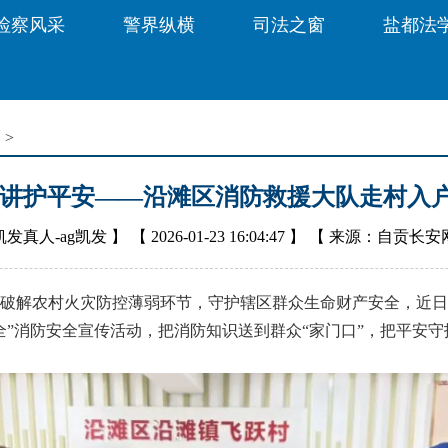
检察风采
警界纵横
司法之窗
盐都法
窗
>
宣讲护平安——沿滩区消防救援大队走村入
凯发真人-ag凯发
】 【
2026-01-23 16:04:47
】 【
来源：自贡长安
解农村火灾防控薄弱环节，守护辖区群众生命财产安全，近日
”消防安全宣传活动，把消防知识送到群众“家门口”，把平安守