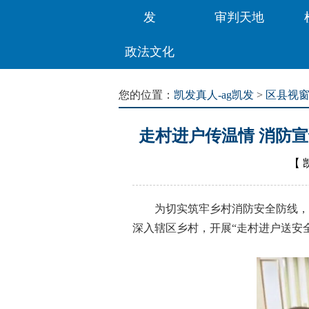
发
审判天地
政法文化
您的位置：
凯发真人-ag凯发
>
区县视
走村进户传温情 消防
【
为切实筑牢乡村消防安全防线，破
深入辖区乡村，开展“走村进户送安全