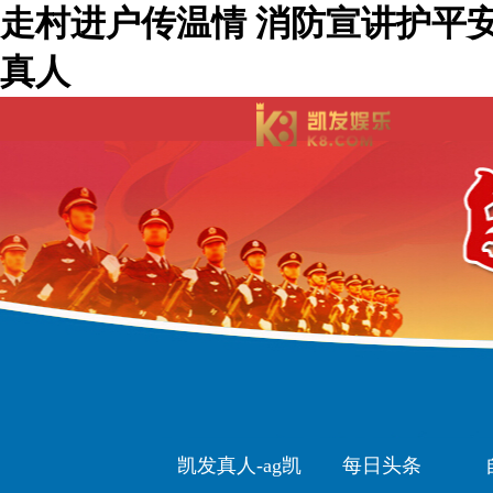
走村进户传温情 消防宣讲护平
真人
凯发真人-ag凯
每日头条