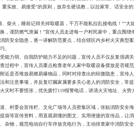
、重实效、易接受”的原则，放弃生硬说教，以拉家常、话安全
、柴火，睡前记得关掉取暖器，千万不能私拉乱接电线！”“大
换，谨防燃气泄漏！”宣传人员走进每一户村民家中，重点围绕
消防安全隐患，逐一讲解防范要点，结合辖区内乡村火灾典型案
巧。
能力弱、自我防护能力不足的问题，宣传人员不仅反复强调关
查过程中，宣传人员重点检查老年人家中取暖设备摆放是否规范
附近是否堆放易燃易爆物品，同时对排查出的轻微隐患，宣传人
法和注意事项，并反复叮嘱家属要多关心老人的消防安全，常提
火灾时不要慌张，优先拨打119报警电话，讲清火灾地址、火势
、村委会宣传栏、文化广场等人员密集区域，张贴消防安全海
提袋等宣传资料，用直观易懂的图文、实用便捷的宣传品，让消
、杂物，规范电动自行车停放充电行为，主动排查家中消防安全