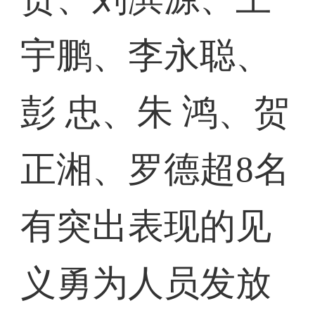
宇鹏、李永聪、
彭 忠、朱 鸿、贺
正湘、罗德超8名
有突出表现的见
义勇为人员发放