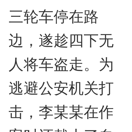
三轮车停在路
边，遂趁四下无
人将车盗走。为
逃避公安机关打
击，李某某在作