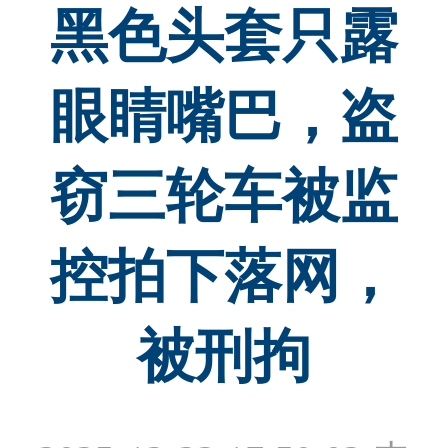
黑色头套只露
眼睛嘴巴，盗
窃三轮车被监
控拍下落网，
被刑拘