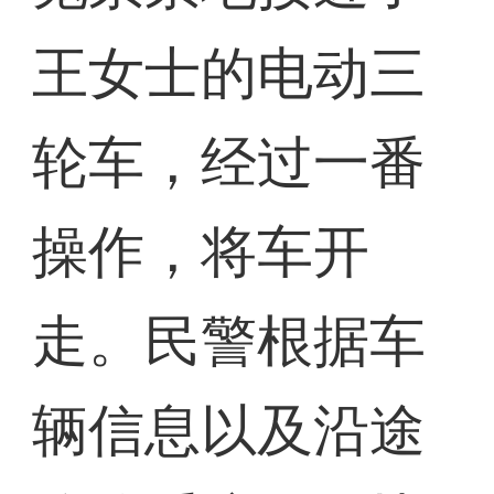
王女士的电动三
轮车，经过一番
操作，将车开
走。民警根据车
辆信息以及沿途