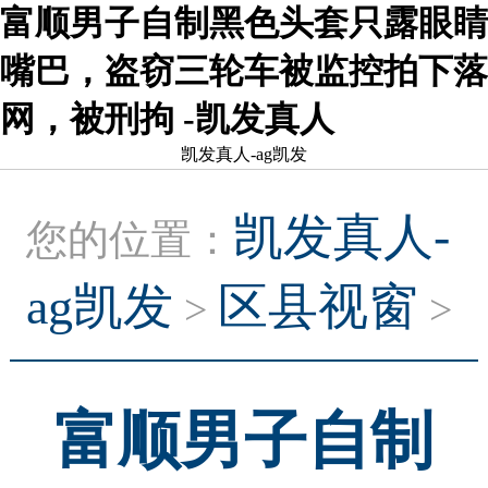
富顺男子自制黑色头套只露眼睛
嘴巴，盗窃三轮车被监控拍下落
网，被刑拘 -凯发真人
凯发真人-ag凯发
凯发真人-
您的位置：
ag凯发
区县视窗
>
>
富顺男子自制