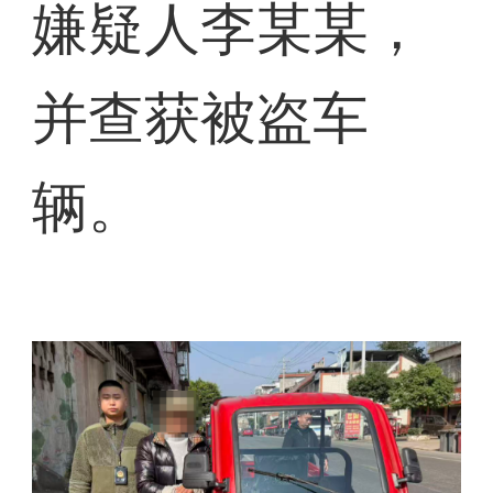
嫌疑人李某某，
并查获被盗车
辆。