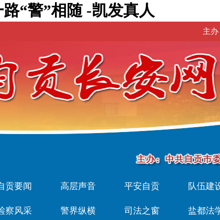
路“警”相随 -凯发真人
主办
自贡要闻
高层声音
平安自贡
队伍建
检察风采
警界纵横
司法之窗
盐都法