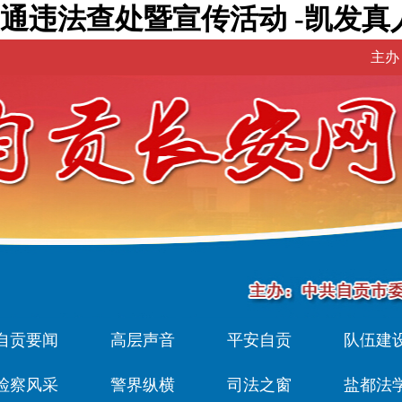
通违法查处暨宣传活动 -凯发真
主办
自贡要闻
高层声音
平安自贡
队伍建
检察风采
警界纵横
司法之窗
盐都法