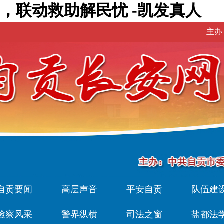
”，联动救助解民忧 -凯发真人
主办
自贡要闻
高层声音
平安自贡
队伍建
检察风采
警界纵横
司法之窗
盐都法