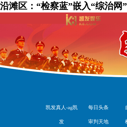
沿滩区：“检察蓝”嵌入“综治网
凯发真人-ag凯
每日头条
发
审判天地