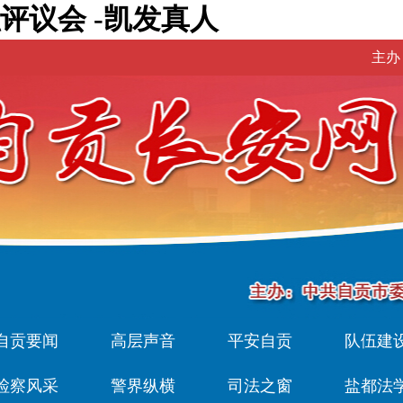
评议会 -凯发真人
主办
自贡要闻
高层声音
平安自贡
队伍建
检察风采
警界纵横
司法之窗
盐都法