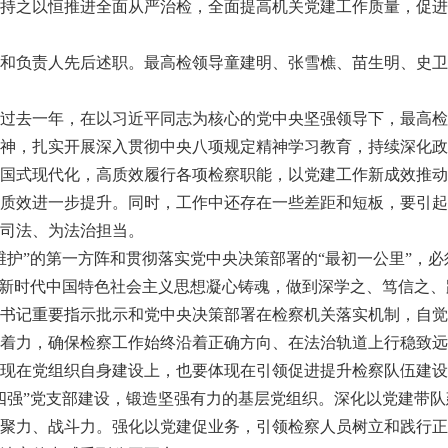
持之以恒推进全面从严治检，全面提高机关党建工作质量，促进
和负责人先后述职。最高检领导童建明、张雪樵、苗生明、史卫
去一年，在以习近平同志为核心的党中央坚强领导下，最高检
神，扎实开展深入贯彻中央八项规定精神学习教育，持续深化政
国式现代化，高质效履行各项检察职能，以党建工作新成效推动
质效进一步提升。同时，工作中还存在一些差距和短板，要引起
司法、为法治担当。
”的第一方阵和贯彻落实党中央决策部署的“最初一公里”，必须
平新时代中国特色社会主义思想凝心铸魂，做到深学之、笃信之
书记重要指示批示和党中央决策部署在检察机关落实机制，自觉
着力，确保检察工作始终沿着正确方向、在法治轨道上行稳致远
在党组织自身建设上，也要体现在引领促进提升检察队伍建设
四强”党支部建设，锻造坚强有力的基层党组织。深化以党建带
聚力、战斗力。强化以党建促业务，引领检察人员树立和践行正