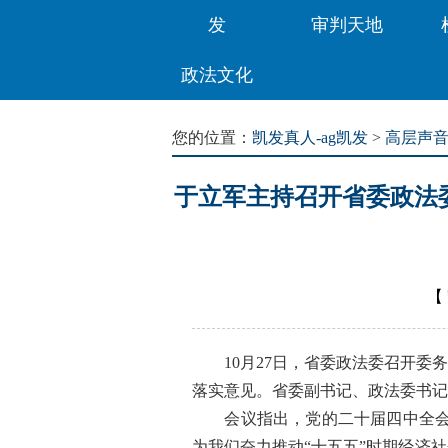
发
审判天地
政法文化
您的位置：
凯发真人-ag凯发
>
高层声
于立军主持召开省委政法
【
10月27日，省委政法委召开委务
落实意见。省委副书记、政法委书记
会议指出，党的二十届四中全会是
为我们奋力推动“十五五”时期经济