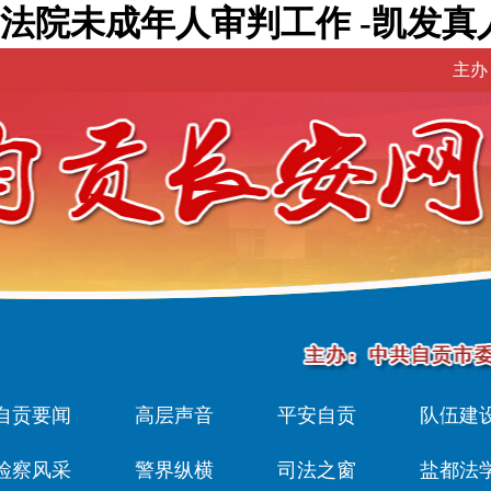
法院未成年人审判工作 -凯发真
主办
自贡要闻
高层声音
平安自贡
队伍建
检察风采
警界纵横
司法之窗
盐都法