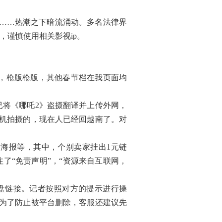
……热潮之下暗流涌动。多名法律界
，谨慎使用相关影视ip。
映，枪版枪版，其他春节档在我页面均
将《哪吒2》盗摄翻译并上传外网，
机拍摄的，现在人已经回越南了。对
海报等，其中，个别卖家挂出1元链
了“免责声明”，“资源来自互联网，
盘链接。记者按照对方的提示进行操
。为了防止被平台删除，客服还建议先