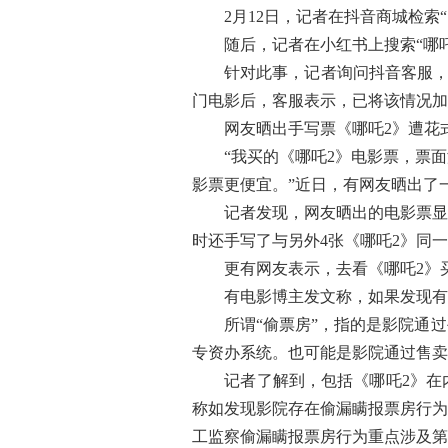
2月12日，记者在抖音商城检索“
随后，记者在小红书上搜索“哪吒2
针对此事，记者询问抖音客服，“平
门电影后，客服表示，已将该情况加
网友晒出手写票《哪吒2》遭花式
“我买的《哪吒2》电影票，票面没
影票更便宜。”近日，有网友晒出了
记者发现，网友晒出的电影票显示，
时还手写了与另外4张《哪吒2》同
更有网友表示，去看《哪吒2》买
有电影博主发文称，如果发现有影
所谓“偷票房”，指的是影院通过
专资办系统。也可能是影院通过售卖
记者了解到，包括《哪吒2》在内
称如发现影院存在偷漏瞒报票房行为
工监察偷漏瞒报票房行为重点涉及第