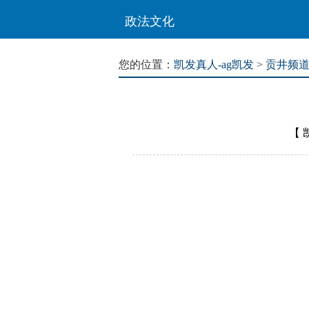
政法文化
您的位置：
凯发真人-ag凯发
>
贡井频
【