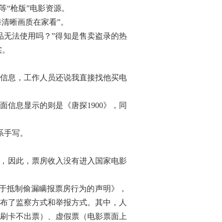
等“枪版”电影资源。
海清晰画质在家看”。
无法使用吗？”得知是售卖盗录的热
实。
信息，工作人员还说我直接找他买电
信息显示的则是《唐探1900》，同
系手写。
，因此，票房收入没有进入国家电影
于抵制偷漏瞒报票房行为的声明》，
布了监察方式和举报方式。其中，人
刷卡不出票）、虚假票（电影票面上