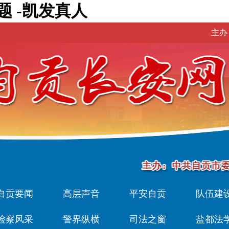
题 -凯发真人
主办
自贡要闻
高层声音
平安自贡
队伍建
检察风采
警界纵横
司法之窗
盐都法