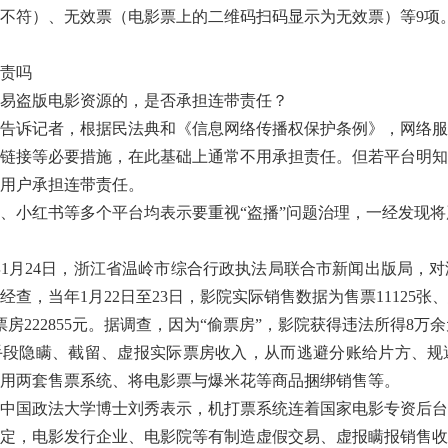
不符）、无效票（电影票上的二维码扫码显示为无效票）等9项
责吗
盗版电影资源的，是否承担连带责任？
诉记者，根据民法典和《信息网络传播权保护条例》，网络服
链接等必要措施，在此基础上通常不用承担责任。但若平台明知
用户承担连带责任。
小红书等多个平台均表示要重视“盗播”问题治理，一经发现将
年1月24日，浙江省温岭市综合行政执法局联合市新闻出版局，
，当年1月22日至23日，影院实际销售数据为售票11125张、
，票房222855元。据调查，因为“偷票房”，影院获得违法所得8万
段隐瞒、截留、虚报实际票房收入，从而逃避分账给片方、规
用两套售票系统、将电影票与爆米花等商品捆绑销售等。
国政法大学博士刘秀表示，机打票系统连着国家电影专资后台
定，电影发行企业、电影院等有制造虚假交易、虚报瞒报销售收