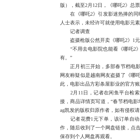
版），截至2月12日，《哪吒2》总
在《哪吒2》引发影迷热捧的同时
人士表示，未经许可就使用电影元素
记者调查
盗摄枪版公然开卖《哪吒2》1元
“不用去电影院也能看《哪吒2》，
有。”
正月初三开始，多部春节档电影的
网友称疑似是越南网友盗摄了《哪吒
此，电影出品方彩条屋影业的官方账
2月11日，记者在闲鱼平台检索“
接，商品详情页写道，“春节档电影
ag凯发的版权归原作者，如有侵权请
记者花费1元下单，该订单自动生
作，随后收到了一个网盘链接，点击
保存到个人网盘再观看。