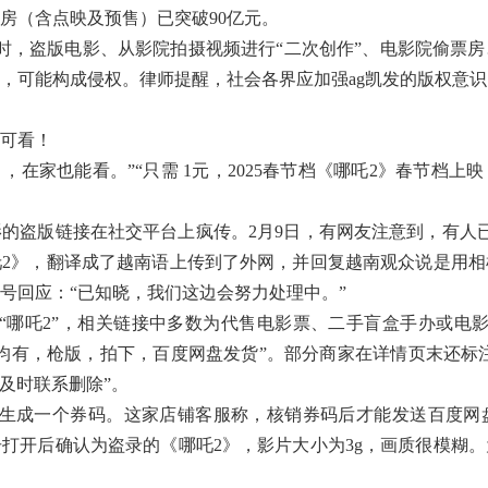
票房（含点映及预售）已突破90亿元。
，盗版电影、从影院拍摄视频进行“二次创作”、电影院偷票房
，可能构成侵权。律师提醒，社会各界应加强ag凯发的版权意识
可看！
在家也能看。”“只需 1元，2025春节档《哪吒2》春节档上
盗版链接在社交平台上疯传。2月9日，有网友注意到，有人已
2》，翻译成了越南语上传到了外网，并回复越南观众说是用相
号回应：“已知晓，我们这边会努力处理中。”
哪吒2”，相关链接中多数为代售电影票、二手盲盒手办或电影
均有，枪版，拍下，百度网盘发货”。部分商家在详情页末还标注
及时联系删除”。
成一个券码。这家店铺客服称，核销券码后才能发送百度网
打开后确认为盗录的《哪吒2》，影片大小为3g，画质很模糊