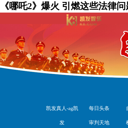
《哪吒2》爆火 引燃这些法律问
凯发真人-ag凯
每日头条
发
审判天地