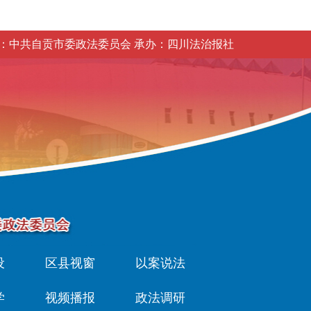
：中共自贡市委政法委员会 承办：四川法治报社
设
区县视窗
以案说法
学
视频播报
政法调研