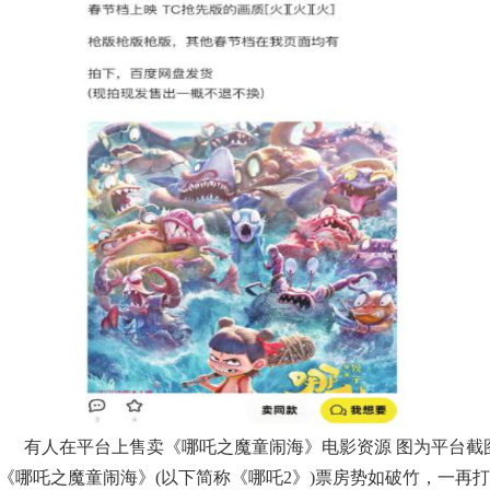
有人在平台上售卖《哪吒之魔童闹海》电影资源 图为平台截
哪吒之魔童闹海》(以下简称《哪吒2》)票房势如破竹，一再