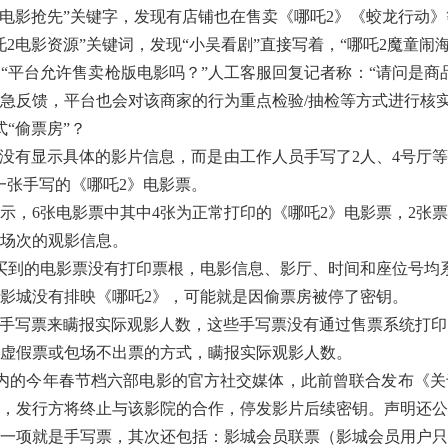
电影抢先”关键字，发现有店铺也在售卖《哪吒2》《蛟龙行动》
电影资源”关键词，发现“小吴看剧”直接写着，“哪吒2魔童闹
台允许售卖枪版电影吗？”人工客服回复记者称：“请问是商品
急反馈，平台也会对该商家的行为重点检验/抽检等方式进行核
“偷票房”？
有显示具体的影片信息，而是由工作人员手写了2人、4号厅等
一张手写的《哪吒2》电影票。
6张电影票中其中4张为正常打印的《哪吒2》电影票，2张票面
一场次的观影信息。
到的电影票没有打印票根，电影信息、影厅、时间和座位号均
城没有排映《哪吒2》，可能就是因偷票房被停了密钥。
手写票来瞒报实际观影人数，这些手写票没有通过售票系统打印
虚假票或包场不出票的方式，瞒报实际观影人数。
的今年春节档六部电影的官方社交媒体，此前曾联合发布《关
，发行方将终止与该影院的合作，停发影片后续密钥。声明还公
一项就是手写票，其次还包括：影城会员联票（影城会员用户只