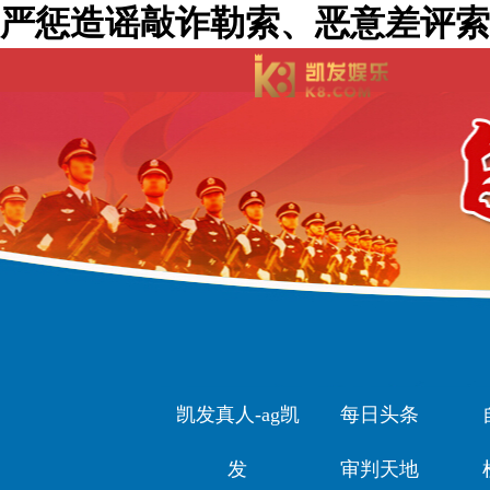
严惩造谣敲诈勒索、恶意差评索赔
凯发真人-ag凯
每日头条
发
审判天地