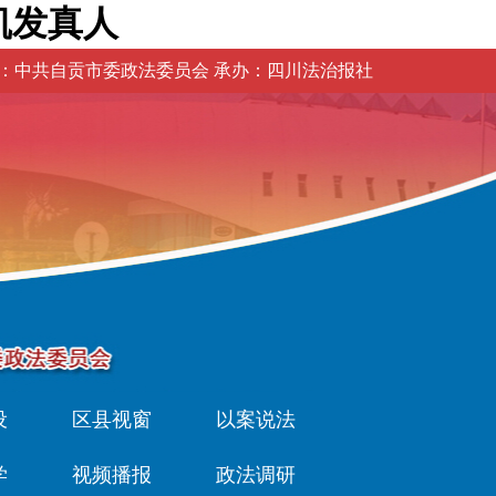
凯发真人
：中共自贡市委政法委员会 承办：四川法治报社
设
区县视窗
以案说法
学
视频播报
政法调研