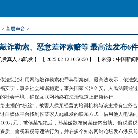
道
>
高层声音
>
敲诈勒索、恶意差评索赔等 最高法发布6
凯发真人-ag凯发
】 【
2025-02-12 16:56:50
】 【
来源：中国新闻
依法惩治利用网络敲诈勒索犯罪典型案例。最高法表示，依法惩
福安宁，事关社会和谐稳定，事关国家长治久安。人民法院通过
的社会环境，确保互联网始终在法治轨道上健康运行。
主播的“粉丝”，被害人侯某经营的培训机构与该主播有业务合
过自媒体平台找到侯某家人ag凯发的联系方式，借用他人电话
100万元，被侯某拒绝后，孙某媛散布侯某婚内出轨、偷税漏
资质、偷税漏税等违法行为，并在多个知名网站论坛发布涉及前