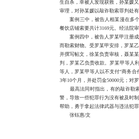
生自杀，幸被人发现获救，孙某媛又
审理，对孙某媛以敲诈勒索罪判处有期
案例三中，被告人相某漫在多个线
餐饮店铺索要共计3169元。经法院
案例四中，被告人罗某甲注册成立
而勒索财物。受罗某甲安排，罗某乙
并撰写帖文，徐某负责审核，聂某某
判，罗某乙负责收款。罗某甲等人利
等人，罗某甲等人以不支付“商务合
3年10个月，并处罚金50000元
最高法同时指出，有的敲诈勒索被
警，导致一些犯罪行为没有被及时制
帮助，勇于拿起法律武器与违法犯罪
张钰惠/文