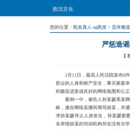
政法文化
您的位置：
凯发真人-ag凯发
>
贡井频
严惩造谣
【
2月11日，最高人民法院发布6件
群众的人身和财产安全，事关家庭幸
积极促进形成良好的网络氛围和公正
案例一中，被告人孙某媛系某网络
昧，遂在网络直播间辱骂侯某，并通
求孙某媛停止人身攻击，孙某媛索要
名举报侯某的培训机构存在没有办学