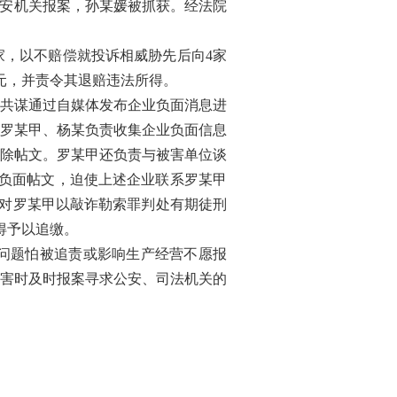
公安机关报案，孙某媛被抓获。经法院
，以不赔偿就投诉相威胁先后向4家
0元，并责令其退赔违法所得。
共谋通过自媒体发布企业负面消息进
。罗某甲、杨某负责收集企业负面信息
除帖文。罗某甲还负责与被害单位谈
的负面帖文，迫使上述企业联系罗某甲
，对罗某甲以敲诈勒索罪判处有期徒刑
得予以追缴。
问题怕被追责或影响生产经营不愿报
害时及时报案寻求公安、司法机关的