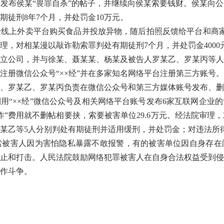
发布侯某“畏罪自杀”的帖子，并继续向侯某索要钱财。侯某向
徒刑8年7个月，并处罚金10万元。
上外卖平台购买食品并投放异物，随后拍照反馈给平台和商家
审理，对相某漫以敲诈勒索罪判处有期徒刑7个月，并处罚金400
公司，并与徐某、聂某某、杨某及被告人罗某乙、罗某丙等人
注册微信公众号“××经”并在多家知名网络平台注册第三方账号
、罗某乙、罗某丙负责在微信公众号和第三方媒体账号发布、删
用“××经”微信公众号及相关网络平台账号发布6家互联网企业
作”费用就不删帖相要挟，索要被害单位29.6万元。经法院审理
；对罗某乙等5人分别判处有期徒刑并适用缓刑，并处罚金；对违法所
害人因为害怕隐私暴露不敢报警，有的被害单位因自身存在
止和打击。人民法院鼓励网络犯罪被害人在自身合法权益受到侵
作斗争。