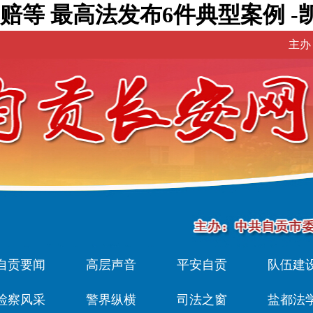
等 最高法发布6件典型案例 -
主办
自贡要闻
高层声音
平安自贡
队伍建
检察风采
警界纵横
司法之窗
盐都法