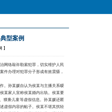
件典型案例
网
】
治网络敲诈勒索犯罪，切实维护人民
案件办理对犯罪分子形成有效震慑，
作。孙某媛自认为侯某与主播关系暧
向侯某家人宣称侯某婚内出轨。侯某要
税、猥亵儿童等虚假信息。孙某媛还匿
述虚假内容的帖子。侯某不堪其扰轻