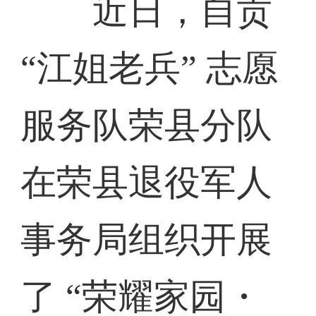
近日，自贡
“江姐老兵” 志愿
服务队荣县分队
在荣县退役军人
事务局组织开展
了 “荣耀家园・