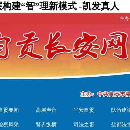
构建“智”理新模式 -凯发真人
主办
自贡要闻
高层声音
平安自贡
队伍建
检察风采
警界纵横
司法之窗
盐都法