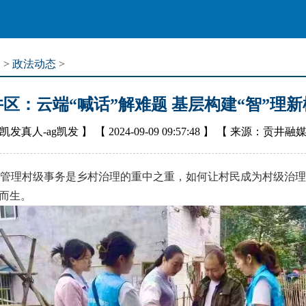
道
>
政法动态
>
区：云端“喊话”解难题 基层构建“智”理
凯发真人-ag凯发
】 【
2024-09-09 09:57:48
】 【
来源：贡井融
理村级事务是乡村治理的重中之重，如何让村民成为村级治理的
运而生。