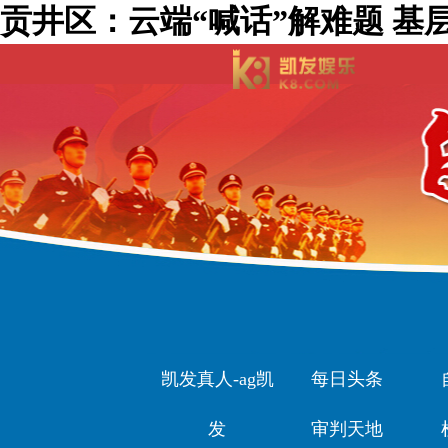
贡井区：云端“喊话”解难题 基层
凯发真人-ag凯
每日头条
发
审判天地