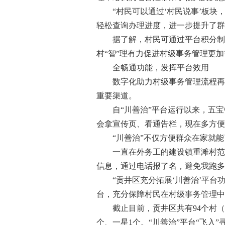
“村民可以通过‘村民说事’板块，
轻松查询办理进度，进一步提升了群
据了解，村民可通过平台积分制、
村“智”理有力促进村级事务管理更加
全畅通功能，发挥平台效用
数字化助力村级事务管理流程再造
重要渠道。
自“川善治”平台运行以来，五宝
会拿宣传页、看通告栏，现在多方便
“川善治”不仅方便群众在家就能了
一直在外务工的建设镇重滩村范先
信息，通过电话报了名，避免我跑多
“贡井区充分拓展‘川善治’平台
台，充分保障村民在村级事务管理中
截止目前，贡井区共有94个村（社区
个、一星1个。“川善治”平台“飞