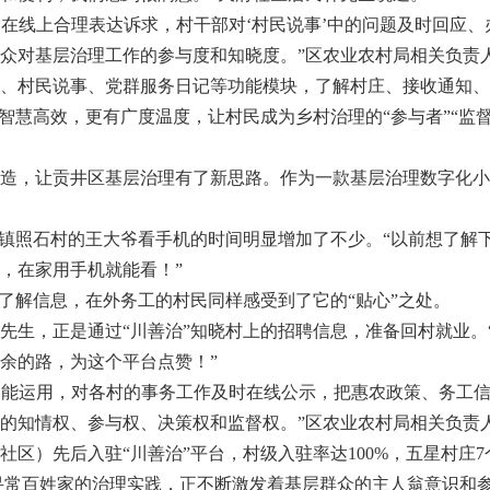
在线上合理表达诉求，村干部对‘村民说事’中的问题及时回应
众对基层治理工作的参与度和知晓度。”区农业农村局相关负责
村民说事、党群服务日记等功能模块，了解村庄、接收通知、
智慧高效，更有广度温度，让村民成为乡村治理的“参与者”“监督
，让贡井区基层治理有了新思路。作为一款基层治理数字化小程
镇照石村的王大爷看手机的时间明显增加了不少。“以前想了解
，在家用手机就能看！”
解信息，在外务工的村民同样感受到了它的“贴心”之处。
生，正是通过“川善治”知晓村上的招聘信息，准备回村就业。
余的路，为这个平台点赞！”
功能运用，对各村的事务工作及时在线公示，把惠农政策、务工
的知情权、参与权、决策权和监督权。”区农业农村局相关负责
）先后入驻“川善治”平台，村级入驻率达100%，五星村庄7个
入”寻常百姓家的治理实践，正不断激发着基层群众的主人翁意识和