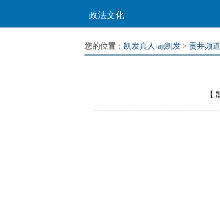
政法文化
您的位置：
凯发真人-ag凯发
>
贡井频
【