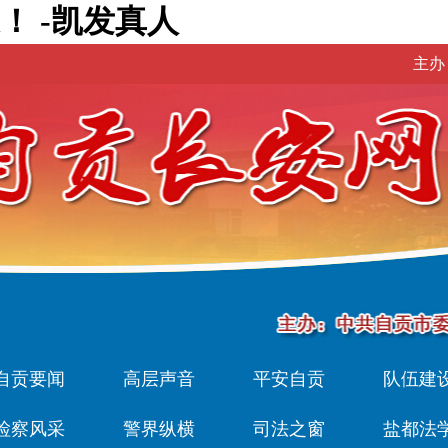
 -凯发真人
主办
自贡要闻
高层声音
平安自贡
队伍建
检察风采
警界纵横
司法之窗
盐都法