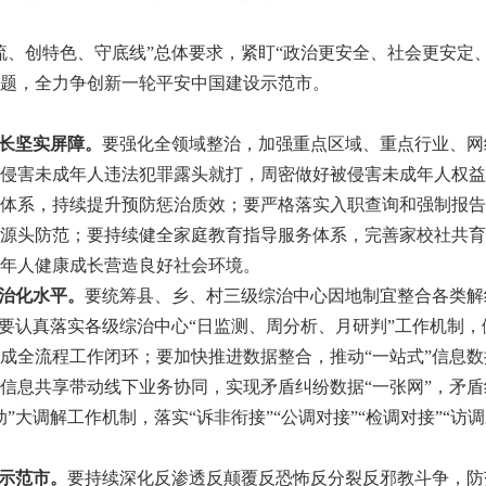
创特色、守底线”总体要求，紧盯“政治更安全、社会更安定、
题，全力争创新一轮平安中国建设示范市。
成长坚实屏障。
要强化全领域整治，加强重点区域、重点行业、网
侵害未成年人违法犯罪露头就打，周密做好被侵害未成年人权益
体系，持续提升预防惩治质效；要严格落实入职查询和强制报告
源头防范；要持续健全家庭教育指导服务体系，完善家校社共育
年人健康成长营造良好社会环境。
法治化水平。
要统筹县、乡、村三级综治中心因地制宜整合各类解
。要认真落实各级综治中心“日监测、周分析、月研判”工作机制
成全流程工作闭环；要加快推进数据整合，推动“一站式”信息数据
信息共享带动线下业务协同，实现矛盾纠纷数据“一张网”，矛
”大调解工作机制，落实“诉非衔接”“公调对接”“检调对接”“访
设示范市。
要持续深化反渗透反颠覆反恐怖反分裂反邪教斗争，防