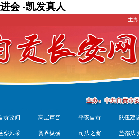
进会 -凯发真人
主办
自贡要闻
高层声音
平安自贡
队伍建
检察风采
警界纵横
司法之窗
盐都法