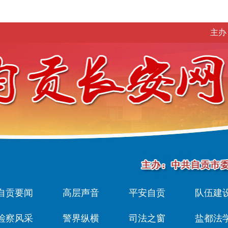
主办
自贡要闻
高层声音
平安自贡
队伍建
检察风采
警界纵横
司法之窗
盐都法