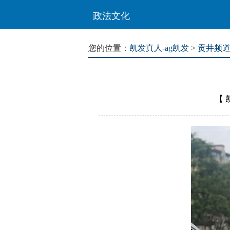
政法文化
您的位置：
凯发真人-ag凯发
>
贡井频
【