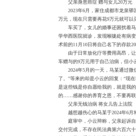
父亲身患癌症 赠与女儿20万元
2023年6月，家住成都市龙泉驿
万元，现在只需要再花9万元就可以
车买了，女儿的婚事还困扰着马某。
学华西医院就诊，发现喉咙处有病变
术前的11月10日将自己名下的存
由于日常放化疗等费用高昂，让仅
车赠与的9万元用于自己治病，但小
2024年5月的一天，马某通过微
了。”等来的却是小云的回复：“现
是这些钱是你自愿给我的，就是我的
的……感谢你的养育之恩，不要再联
父亲无钱治病 将女儿告上法院
越想越伤心的马某于2024年6月
庭审中，小云辩称，父亲起诉自己
交付完成，不存在民法典第六百六十