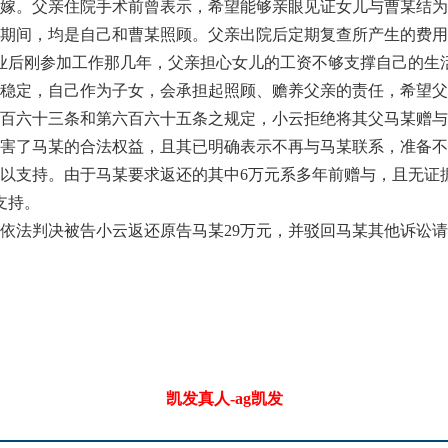
陪嫁。父亲住院手术前曾表示，希望能够亲眼见证女儿与曹某结为
期间，均是自己和曹某照顾。父亲出院后定期复查所产生的费用
业后刚参加工作那几年，父亲担心女儿的工资不够支撑自己的生
稳定，自己作为子女，会承担起照顾、赡养父亲的责任，希望父
六十三条和第六百六十五条之规定，小云拒绝将其父马某赠与
害了马某的合法权益，且其已明确表示不再与马某联系，准备不
以支持。由于马某要求返还的其中6万元系多年前赠与，且无证
支持。
法判决被告小云返还原告马某29万元，并驳回马某其他诉讼请
凯发真人-ag凯发