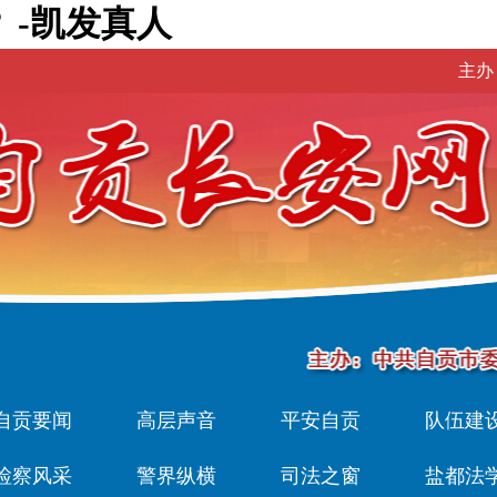
 -凯发真人
主办
自贡要闻
高层声音
平安自贡
队伍建
检察风采
警界纵横
司法之窗
盐都法