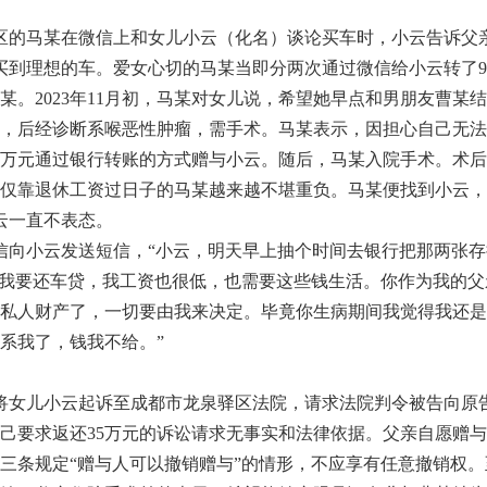
区的马某在微信上和女儿小云（化名）谈论买车时，小云告诉父亲
买到理想的车。爱女心切的马某当即分两次通过微信给小云转了
2023年11月初，马某对女儿说，希望她早点和男朋友曹某
，后经诊断系喉恶性肿瘤，需手术。马某表示，因担心自己无法
款20万元通过银行转账的方式赠与小云。随后，马某入院手术。术
靠退休工资过日子的马某越来越不堪重负。马某便找到小云，希
云一直不表态。
信向小云发送短信，“小云，明天早上抽个时间去银行把那两张
在我要还车贷，我工资也很低，也需要这些钱生活。你作为我的
私人财产了，一切要由我来决定。毕竟你生病期间我觉得我还是
系我了，钱我不给。”
将女儿小云起诉至成都市龙泉驿区法院，请求法院判令被告向原告
要求返还35万元的诉讼请求无事实和法律依据。父亲自愿赠与
三条规定“赠与人可以撤销赠与”的情形，不应享有任意撤销权。至