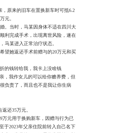
，原来的旧车在置换新车时可抵6.2
9万元。
结婚。当时，马某因身体不适在四川大
顺利完成手术，出现离世风险，遂在
后，马某进入正常治疗状态。
望她返还手术前赠与的20万元和买
存折的钱转给我，我卡上没啥钱
父亲，我作女儿的可以给你赡养费，但
很负责了，而且也不是我让你生病
返还35万元。
9万元用于换购新车，因赠与行为已
于2023年父亲住院前转入自己名下