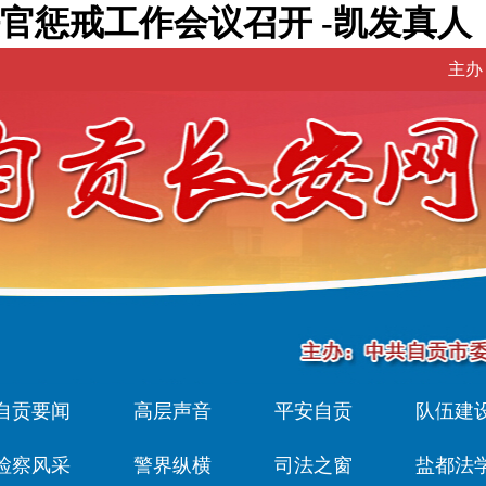
法官惩戒工作会议召开 -凯发真人
主办
自贡要闻
高层声音
平安自贡
队伍建
检察风采
警界纵横
司法之窗
盐都法