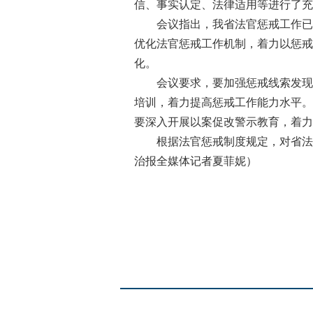
信、事实认定、法律适用等进行了充
会议指出，我省法官惩戒工作已经
优化法官惩戒工作机制，着力以惩戒
化。
会议要求，要加强惩戒线索发现力
培训，着力提高惩戒工作能力水平。
要深入开展以案促改警示教育，着力
根据法官惩戒制度规定，对省法官
治报全媒体记者夏菲妮）