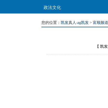
政法文化
您的位置：
凯发真人-ag凯发
>
富顺频
【
凯发