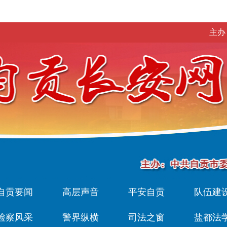
主办
自贡要闻
高层声音
平安自贡
队伍建
检察风采
警界纵横
司法之窗
盐都法