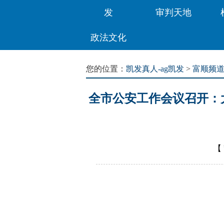
发
审判天地
政法文化
您的位置：
凯发真人-ag凯发
>
富顺频
全市公安工作会议召开：
【