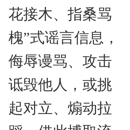
花接木、指桑骂
槐”式谣言信息，
侮辱谩骂、攻击
诋毁他人，或挑
起对立、煽动拉