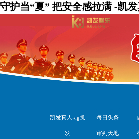
守护当“夏” 把安全感拉满 -凯
凯发真人-ag凯
每日头条
发
审判天地