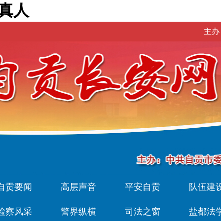
发真人
主办
自贡要闻
高层声音
平安自贡
队伍建
检察风采
警界纵横
司法之窗
盐都法