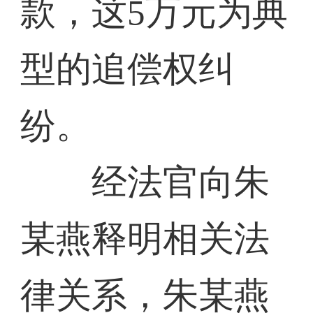
款，这5万元为典
型的追偿权纠
纷。
经法官向朱
某燕释明相关法
律关系，朱某燕