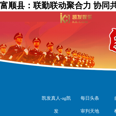
富顺县：联勤联动聚合力 协同共
凯发真人-ag凯
每日头条
发
审判天地