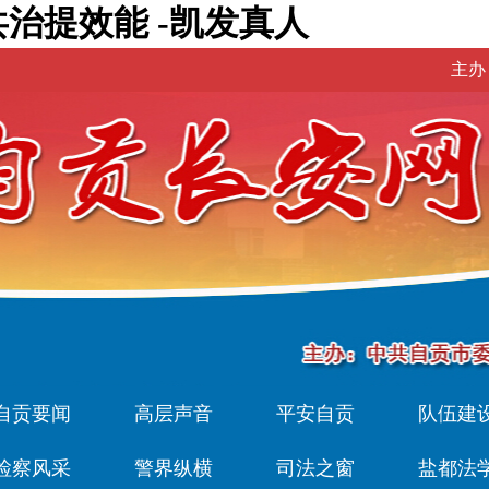
治提效能 -凯发真人
主办
自贡要闻
高层声音
平安自贡
队伍建
检察风采
警界纵横
司法之窗
盐都法