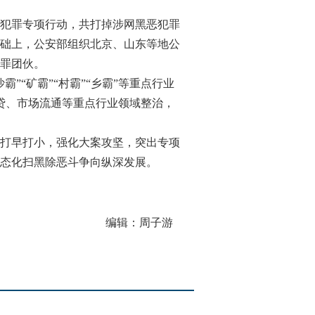
犯罪专项行动，共打掉涉网黑恶犯罪
据基础上，公安部组织北京、山东等地公
罪团伙。
“矿霸”“村霸”“乡霸”等重点行业
放贷、市场流通等重点行业领域整治，
打早打小，强化大案攻坚，突出专项
态化扫黑除恶斗争向纵深发展。
编辑：周子游