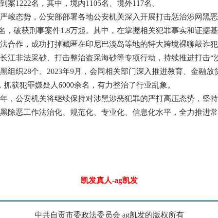
1222名，其中，境内1105名、境外117名。
峻态势，公安部部署各地公安机关深入开展打击惩治涉网黑恶
万余名，破获刑事案件1.8万起。其中，在掌握相关犯罪事实和证
法合作，成功打掉藏匿在印尼巴淡岛等地的特大跨境裸聊敲诈犯
非法采砂、打击整治盗采海砂等专项行动，持续推进打击“沙霸”
黑组织28个。2023年9月，会同相关部门深入推进教育、金融
，抓获犯罪嫌疑人6000余名，有力整治了行业乱象。
，公安机关将继续保持对涉黑涉恶犯罪的严打高压态势，坚持
黑除恶工作法治化、规范化、专业化、信息化水平，全力推进常
凯发真人-ag凯发
中共自贡市委政法委员会 ag凯发的版权所有