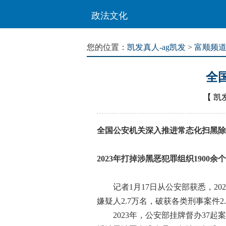
政法文化
您的位置：
凯发真人-ag凯发
>
富顺频
全
【
凯
全国公安机关深入推进常态化扫黑除
2023年打掉涉黑恶犯罪组织1900余个
记者1月17日从公安部获悉，20
嫌疑人2.7万名，破获各类刑事案件2
2023年，公安部挂牌督办37起