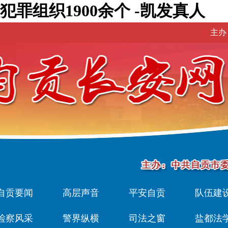
犯罪组织1900余个 -凯发真人
主办
自贡要闻
高层声音
平安自贡
队伍建
检察风采
警界纵横
司法之窗
盐都法